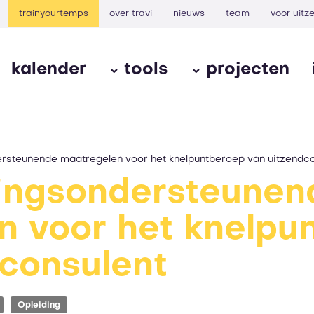
trainyourtemps
over travi
nieuws
team
voor uit
kalender
tools
projecten
ersteunende maatregelen voor het knelpuntberoep van uitzendco
lingsondersteunen
n voor het knelpu
consulent
Opleiding