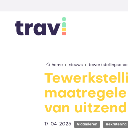
home
nieuws
tewerkstellingsond
Tewerkstel
maatregele
van uitzend
17-04-2025
Vlaanderen
Rekrutering