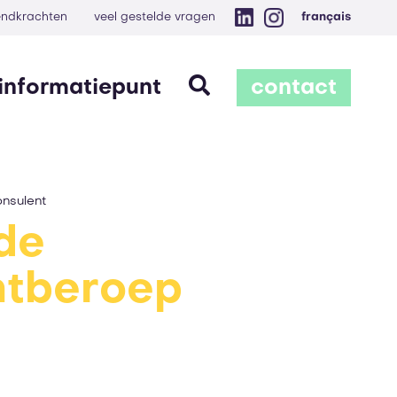
zendkrachten
veel gestelde vragen
français
informatiepunt
contact
nsulent
de
ntberoep