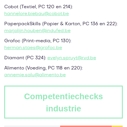
Cobot (Textiel, PC 120 en 214):
hannelore.biebau@
cobot.
be
PaperpackSkills (Papier & Karton, PC 136 en 222):
marjolijn.houben@
indufed.
be
Grafoc (Print-media, PC 130):
herman.staes@
grafoc.
be
Diamant (PC 324):
evelyn.spruyt@
rvd.
be
Alimento (Voeding, PC 118 en 220):
annemie.salu@
alimento.
be
Competentiechecks
industrie