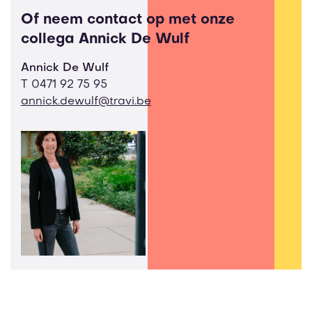
Of neem contact op met onze
collega Annick De Wulf
Annick De Wulf
T
0471 92 75 95
annick.dewulf@travi.be