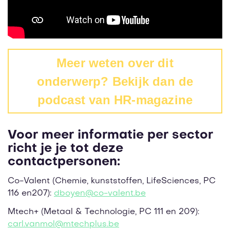
Meer weten over dit
onderwerp? Bekijk dan de
podcast van HR-magazine
Voor meer informatie per sector
richt je je tot deze
contactpersonen:
Co-Valent (Chemie, kunststoffen, LifeSciences, PC
116 en207):
dboyen@
co-valent.
be
Mtech+ (Metaal & Technologie, PC 111 en 209):
carl.vanmol@
mtechplus.
be