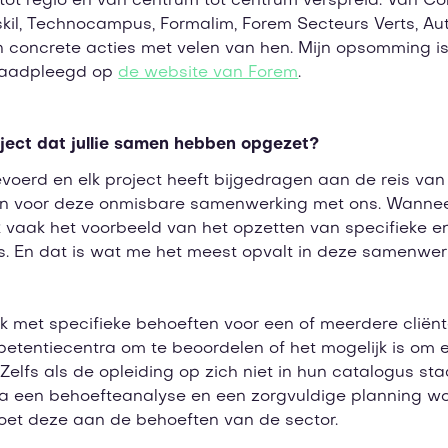
ot regio en van centrum tot centrum verspreid. Van Con
skil, Technocampus, Formalim, Forem Secteurs Verts, Aut
oncrete acties met velen van hen. Mijn opsomming is nie
raadpleegd op
de website van Forem
.
ject dat jullie samen hebben opgezet?
evoerd en elk project heeft bijgedragen aan de reis van 
n voor deze onmisbare samenwerking met ons. Wanneer 
 ik vaak het voorbeeld van het opzetten van specifieke
. En dat is wat me het meest opvalt in deze samenwer
met specifieke behoeften voor een of meerdere cliënten
petentiecentra om te beoordelen of het mogelijk is om 
fs als de opleiding op zich niet in hun catalogus staat,
. Na een behoefteanalyse en een zorgvuldige planning
doet deze aan de behoeften van de sector.