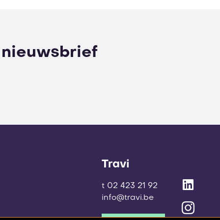
e nieuwsbrief
Travi
t 02 423 21 92
info@travi.be