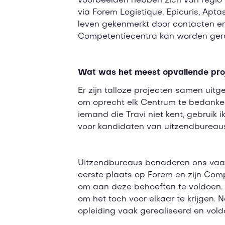
voorbeelden hebben zich van regio t
via Forem Logistique, Epicuris, Apta
leven gekenmerkt door contacten en c
Competentiecentra kan worden ge
Wat was het meest opvallende pro
Er zijn talloze projecten samen uitg
om oprecht elk Centrum te bedanke
iemand die Travi niet kent, gebruik
voor kandidaten van uitzendbureaus
Uitzendbureaus benaderen ons vaak 
eerste plaats op Forem en zijn Com
om aan deze behoeften te voldoen. Zel
om het toch voor elkaar te krijgen
opleiding vaak gerealiseerd en vol