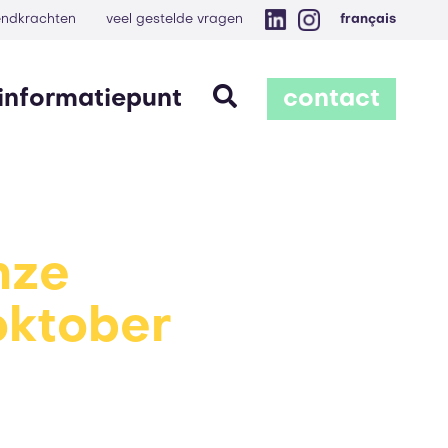
zendkrachten
veel gestelde vragen
français
informatiepunt
contact
nze
oktober