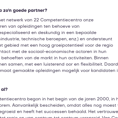
 zo'n goede partner?
 het netwerk van 22 Competentiecentra onze
seren van opleidingen ten behoeve van
gespecialiseerd en deskundig in een bepaalde
gsindustrie, technische beroepen, enz.) en ondersteunt
t gebied met een hoog groeipotentieel voor de regio
contact met de sociaal-economische actoren in hun
e behoeften van de markt in hun activiteiten. Binnen
hen samen, met een luisterend oor en flexibiliteit. Daar
p maat gemaakte opleidingen mogelijk voor kandidaten i
 al?
tiecentra begon in het begin van de jaren 2000, in 
em. Aanvankelijk bescheiden, omdat alles nog moest
gegroeid en heeft het successen behaald. Het vertrouw