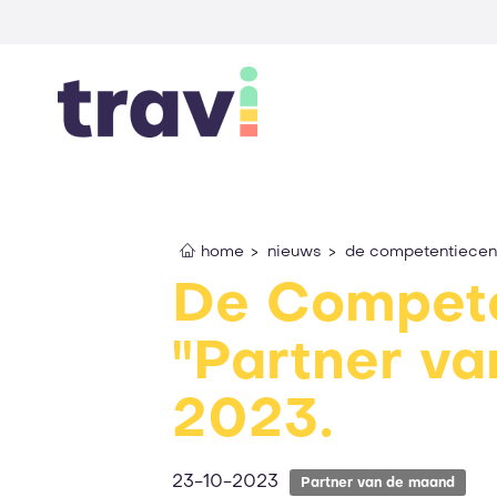
home
nieuws
de competentiecent
De Compete
"Partner v
2023.
23-10-2023
Partner van de maand