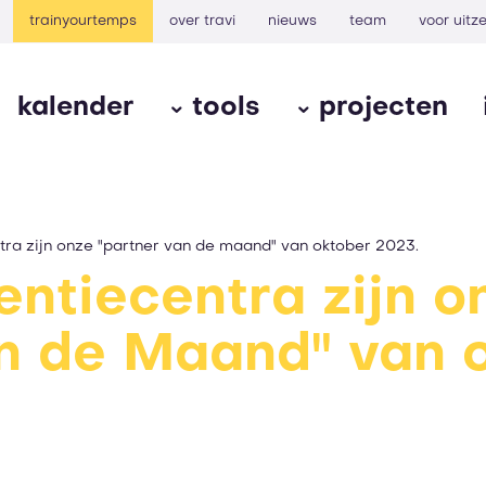
trainyourtemps
over travi
nieuws
team
voor uit
kalender
tools
projecten
ra zijn onze "partner van de maand" van oktober 2023.
ntiecentra zijn o
an de Maand" van 