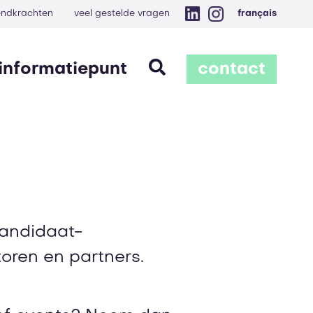
zendkrachten
veel gestelde vragen
français
informatiepunt
contact
kandidaat-
oren en partners.