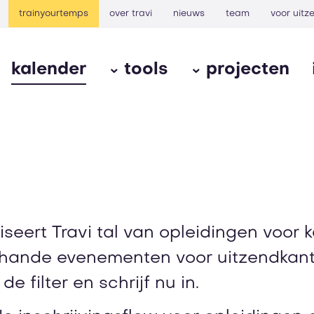
trainyourtemps
over travi
nieuws
team
voor uit
kalender
tools
projecten
iseert Travi tal van opleidingen voor 
rhande evenementen voor uitzendkant
e filter en schrijf nu in.