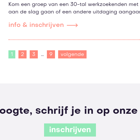
Kom een groep van een 30-tal werkzoekenden met e
aan de slag gaan of een andere uitdaging aangaa
info & inschrijven
1
2
3
...
9
volgende
hoogte, schrijf je in op onz
inschrijven