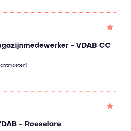
magazijnmedewerker - VDAB CC
e ontmoeten!
 VDAB - Roeselare