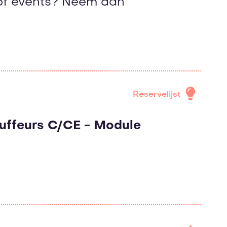
 of events? Neem dan
Reservelijst
ffeurs C/CE - Module