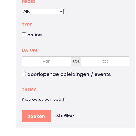
REGIO
TYPE
online
DATUM
tot
doorlopende opleidingen / events
THEMA
Kies eerst een soort
zoeken
wis filter